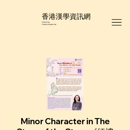
香港漢學資訊網
Hong Kong
Chinese Studies Hub
Minor Character in The