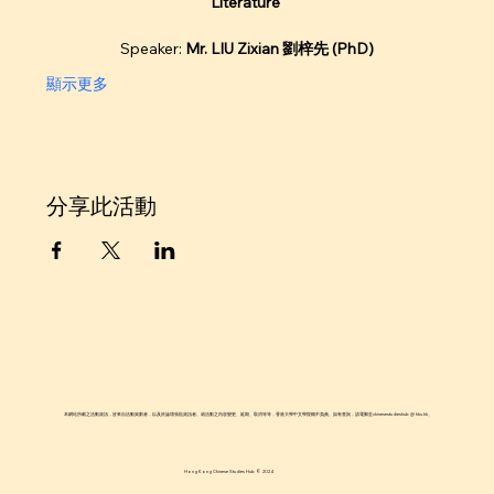
Literature 
Speaker: 
Mr. LIU Zixian 劉梓先 (PhD)
顯示更多
分享此活動
本網站所載之活動資訊，皆來自活動策劃者，以及於論壇張貼資訊者。就活動之內容變更、延期、取消等等，香港大學中文學院概不負責。如有查詢，請電郵至chinesestudieshub @ hku.hk。
Hong Kong Chinese Studies Hub © 2024