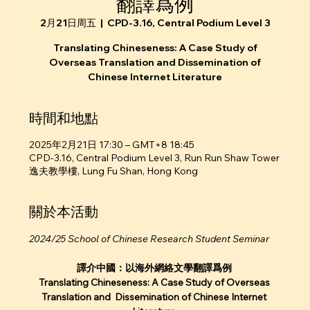
翻譯爲例
2月21日周五
  |  
CPD-3.16, Central Podium Level 3
Translating Chineseness: A Case Study of
Overseas Translation and Dissemination of
Chinese Internet Literature
時間和地點
2025年2月21日 17:30 – GMT+8 18:45
CPD-3.16, Central Podium Level 3, Run Run Shaw Tower
逸夫教學樓, Lung Fu Shan, Hong Kong
關於本活動
2024/25 School of Chinese Research Student Seminar
譯介中國：以海外網絡⽂學翻譯爲例 
Translating Chineseness: A Case Study of Overseas 
Translation and  Dissemination of Chinese Internet 