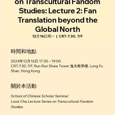
on Transcultural Fandom
Studies: Lecture 2: Fan
Translation beyond the
Global North
12月16日周一
  |  
CRT-7.30, 7/F
時間和地點
2024年12月16日 17:30 – 19:00
CRT-7.30, 7/F, Run Run Shaw Tower 逸夫教學樓, Lung Fu
Shan, Hong Kong
關於本活動
School of Chinese Scholar Seminar
Louis Cha Lecture Series on Transcultural Fandom 
Studies