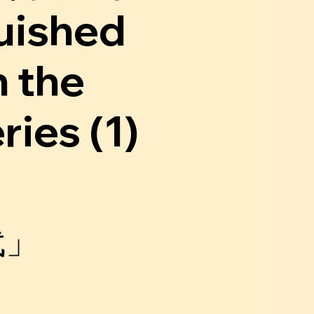
guished
n the
ies (1)
代」