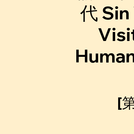
代 Sin 
Visi
Humani
[