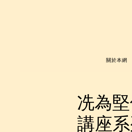
關於本網
冼為堅
講座系