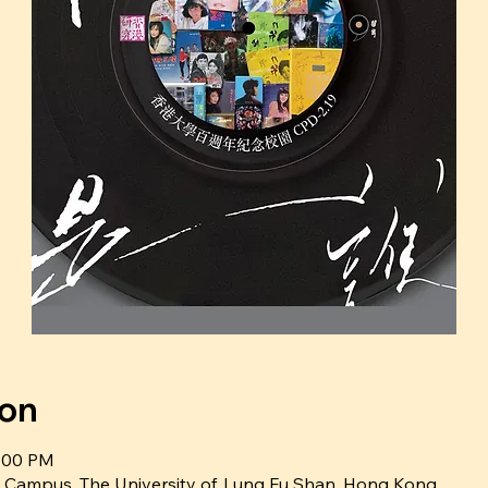
ion
6:00 PM
 Campus, The University of, Lung Fu Shan, Hong Kong