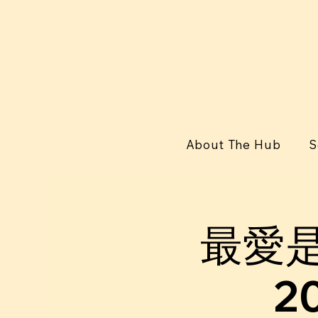
About The Hub
S
最愛
2