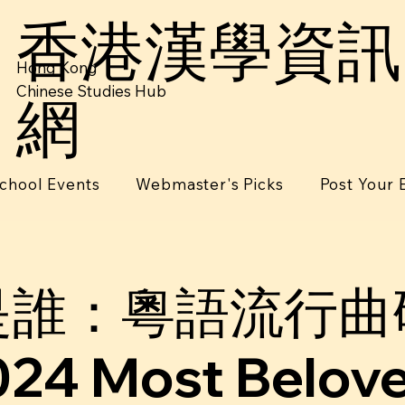
香港漢學資訊
Hong Kong
Chinese Studies Hub
網
chool Events
Webmaster's Picks
Post Your 
是誰：粵語流行曲
024 Most Belove