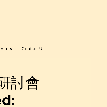
Events
Contact Us
研討會
d: