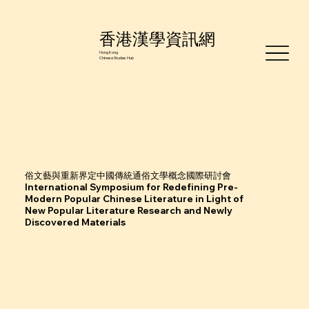
香港漢學資訊網
Hong Kong
Chinese Studies Hub
俗文藝與重新界定中國傳統通俗文學概念國際研討會
International Symposium for Redefining Pre-
Modern Popular Chinese Literature in Light of
New Popular Literature Research and Newly
Discovered Materials