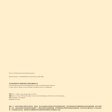
School of Chinese International Symposium
Sponsored by Louis Cha Research Fund, Faculty of Arts, HKU
俗文藝與重新界定中國傳統通俗文學概念國際研討會
International Symposium for Redefining Pre-Modern Popular Chinese Literature
in Light of New Popular Literature Research and Newly Discovered Materials
時間 Time：9:15am - 6pm, September 20, 2024
地點 Venue：Room730, Run Run Shaw Tower, Centennial Campus, The University of Hong Kong
語言 Language：Putonghua
Registration is FULL
隨著二十一世紀以來通俗文學研究中新領域、新視角、新方法的拓展以及各種以往罕見的新材料的發現，現在是時候來反思中國傳統通俗文學的定義和範圍，探討社會階
層、性別、地域以及通俗文學的物質形式諸如書本、口傳和表演形式的意義和影響，研究傳統通俗文學經常如何被現代讀者誤讀，以及它們在中國文學史上不可抹去的位
置。本次會議以此為主題，邀請海内外在相關領域卓有成就的學者共聚香港大學展開深入討論。