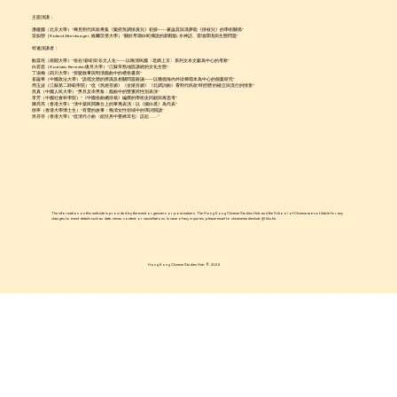
主題演講：
潘建國（北京大學）“稀見明代民歌專集《樂府吳調掛真兒》初探——兼論其與馮夢龍《掛枝兒》的學術關係”
安如巒（Roland Altenburger, 維爾茨堡大學）“關於早期白蛇傳說的新觀點: 水神話、當地環境與生態問題”
特邀演講者：
鮑震培（南開大學）“俗在‘場域’與‘非文人化’——以晚清民國〈老媽上京〉系列文本文獻為中心的考察”
白若思（Rostislav Berezkin復旦大學）“江蘇常熟地區講經的文化生態”
丁淑梅（四川大學）“剪髮敘事與明清戲曲中的禮俗書寫”
崔蘊華（中國政法大學）“說唱文體的辨識及相關問題芻議——以幾個海內外珍稀唱本為中心的個案研究”
周玉波（江蘇第二師範學院）“從《吳姬百媚》《金陵百媚》《北調詞曲》看明代民歌‘時腔體’的確立與流行的情形”
吳真（中國人民大學）“男旦反串男角：戲曲中的雙重跨性別表演”
李芳（中國社會科學院）“《中國俗曲總目稿》編撰的學術史回顧與再思考”
陳亮亮（香港大學）“清中葉民間舞台上的華夷表演：以《綴白裘》為代表”
徐寧（香港大學博士生）“有聲的故事：晚清女性領域中的彈詞閲讀”
吳存存（香港大學）“從清代小曲〈姐兒房中要綉耳包〉説起……”
The information on this website is provided by the event organizers or post makers. The Hong Kong Chinese Studies Hub and the School of Chinese are not liable for any
changes to event details such as date, venue, content, or cancellations. In case of any inquiries, please email to chinesestudieshub @ hku.hk.
Hong Kong Chinese Studies Hub © 2024