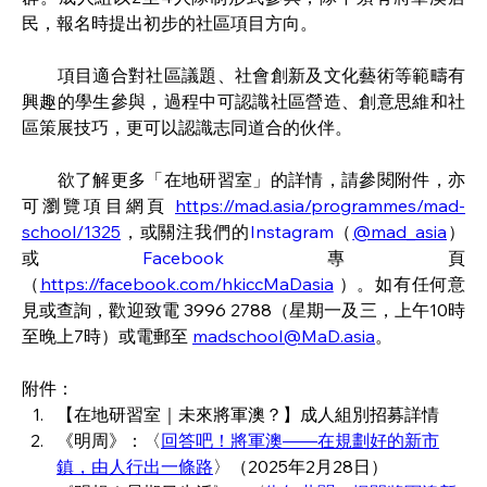
民，報名時提出初步的社區項目方向。
　　項目適合對社區議題、社會創新及文化藝術等範疇有
興趣的學生參與，過程中可認識社區營造、創意思維和社
區策展技巧，更可以認識志同道合的伙伴。
　　欲了解更多「在地研習室」的詳情，請參閱附件，亦
可瀏覽項目網頁 
https://mad.asia/programmes/mad-
school/1325
，或關注我們的
Instagram
（
@mad_asia
）
或
Facebook
專頁
（
https://facebook.com/hkiccMaDasia
 ）。如有任何意
見或查詢，歡迎致電
 3996 2788
（星期一及三，上午
10
時
至晚上
7
時）或電郵至 
madschool@MaD.asia
。
附件：
【在地研習室｜未來將軍澳？】成人組別招募詳情
《明周》：〈
回答吧！將軍澳——在規劃好的新市
鎮，由人行出一條路
〉（2025年2月28日）