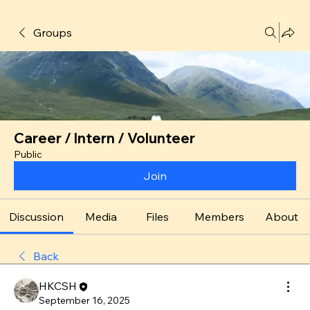
Groups
Career / Intern / Volunteer
Public
Join
Discussion
Media
Files
Members
About
Back
HKCSH
September 16, 2025