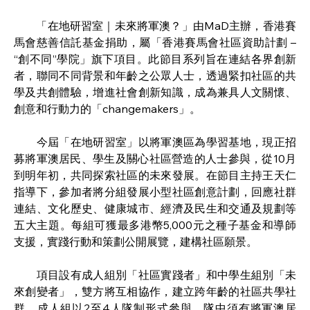
　　「在地研習室｜未來將軍澳？」由
MaD
主辦，香港賽
馬會慈善信託基金捐助，屬「香港賽馬會社區資助計劃 – 
“創不同”學院」旗下項目。此節目系列旨在連結各界創新
者，聯同不同背景和年齡之公眾人士，透過緊扣社區的共
學及共創體驗，增進社會創新知識，成為兼具人文關懷、
創意和行動力的「
changemakers
」。
　　今屆「在地研習室」以將軍澳區為學習基地，現正招
募將軍澳居民、學生及關心社區營造的人士參與，從
10
月
到明年初，共同探索社區的未來發展。在節目主持王天仁
指導下，參加者將分組發展小型社區創意計劃，回應社群
連結、文化歷史、健康城市、經濟及民生和交通及規劃等
五大主題。每組可獲最多港幣
5,000
元之種子基金和導師
支援，實踐行動和策劃公開展覽，建構社區願景。
　　項目設有成人組別「社區實踐者」和中學生組別「未
來創變者」，雙方將互相協作，建立跨年齡的社區共學社
群。成人組以
2
至
4
人隊制形式參與，隊中須有將軍澳居