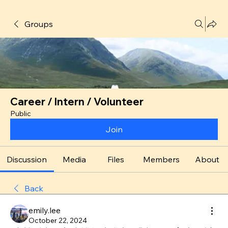
Groups
Career / Intern / Volunteer
Public
Join
Discussion
Media
Files
Members
About
Back
emily.lee
October 22, 2024