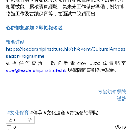
相關技能，累積寶貴經驗，為未來工作做好準備，例如博
物館工作及古蹟保育等，在面試中脫穎而出。
心郁郁想參加？即刻報名啦！
報名連結： 
https://leadershipinstitute.hk/zh/event/CulturalAmbas
sadorProgramme
如有任何查詢，歡迎致電2169 0255或電郵至 
spe@leadershipinstitute.hk
 與學院同事劉先生聯絡。
青協領袖學院
謹啟
 #文化保育 
#傳承
#文化遺產 #青協領袖學院
0
0
19