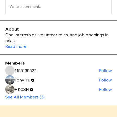
Write a comment...
About
Find internships, volunteer roles, and job openings in
relat
...
Read more
Members
1155135522
Follow
1155135522
Tony Yu
Follow
HKCSH
Follow
See All Members (3)