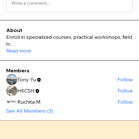
Write a comment...
About
Enroll in specialized courses, practical workshops, field
tr
...
Read more
Members
Tony Yu
Follow
HKCSH
Follow
Ruchita M
Follow
See All Members (3)