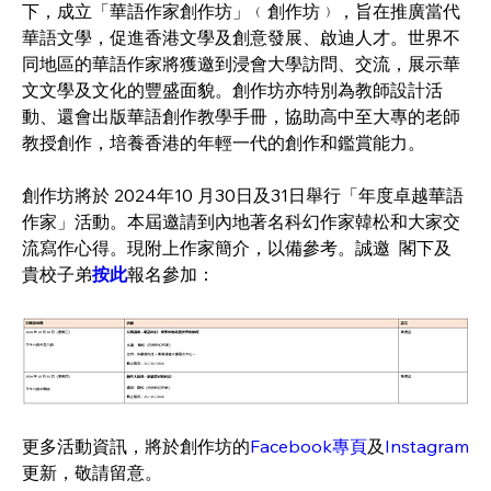
下，成立「華語作家創作坊」﹙創作坊﹚，旨在推廣當代
華語文學，促進香港文學及創意發展、啟迪人才。世界不
同地區的華語作家將獲邀到浸會大學訪問、交流，展示華
文文學及文化的豐盛面貌。創作坊亦特別為教師設計活
動、還會出版華語創作教學手冊，協助高中至大專的老師
教授創作，培養香港的年輕一代的創作和鑑賞能力。
創作坊將於 2024年10 月30日及31日舉行「年度卓越華語
作家」活動。本屆邀請到內地著名科幻作家韓松和大家交
流寫作心得。現附上作家簡介，以備參考。誠邀  閣下及  
貴校子弟
按此
報名參加：
更多活動資訊，將於創作坊的
Facebook專頁
及
Instagram
更新，敬請留意。