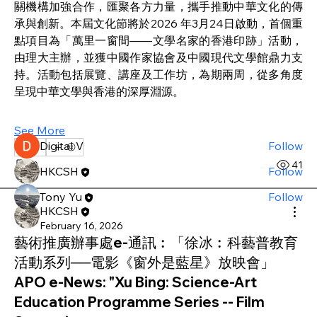
關機構加強合作，匯聚各方力量，攜手推動中華文化的傳
承與創新。本屆文化節將於2026 年3月24日啟動，首個重
About
點項目為「萬里一窗間——文學名家的香港印跡」活動，
Experience the richness of Chinese heritage and
由理大主辦，並獲中國作家協會及中國現代文學館鼎力支
culture thro
...
持。活動包括展覽、講座及工作坊，為期兩周，從多角度
Read more
呈現中華文學與香港的深厚淵源。
Members
See More
Digital V
Follow
0
0
41
HKCSH
Follow
Tony Yu
Follow
HKCSH
See All Members (3)
February 16, 2026
藝術推廣辦事處e-通訊︰「徐冰︰科藝普教育
活動系列──電影《窗外是藍星》放映會」
APO e-News: "Xu Bing: Science-Art
Education Programme Series -- Film