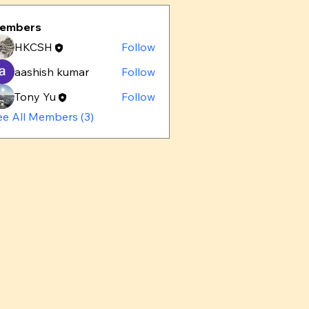
embers
HKCSH
Follow
aashish kumar
Follow
Tony Yu
Follow
ee All Members (3)