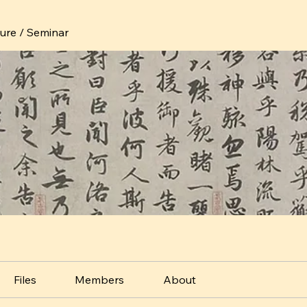
ture / Seminar
Files
Members
About