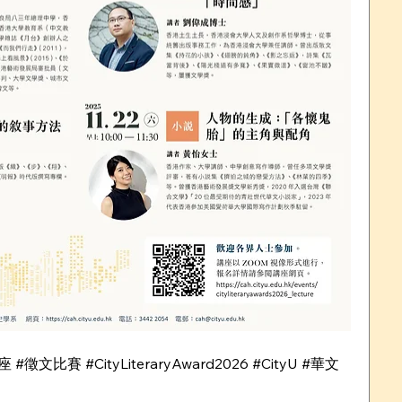
文比賽 #CityLiteraryAward2026 #CityU #華文