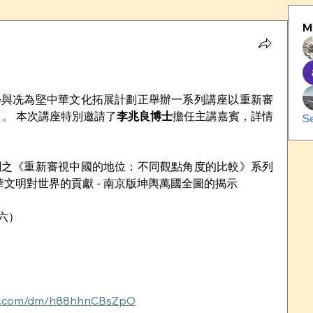
M
學與冼為堅中華文化拓展計劃正舉辦一系列講座以重新審
 。 本次講座特別邀請了
李兆良博士
擔任主講嘉賓，詳情
S
劃之《重新審視中國的地位：不同觀點角度的比較》系列
華文明對世界的貢獻 - 南京版坤輿萬國全圖的揭示
期六）
ng.com/dm/h88hhnCBsZpO