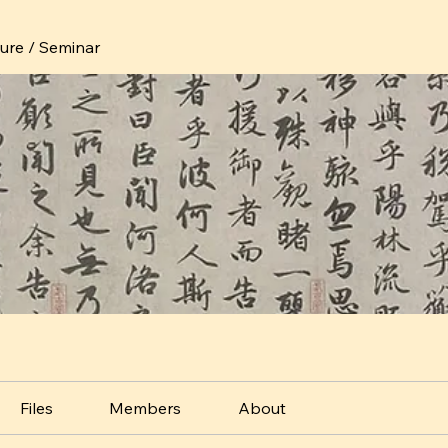
ture / Seminar
Files
Members
About