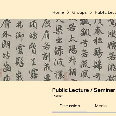
Home
Groups
Public Lec
Public Lecture / Seminar
Public
Discussion
Media