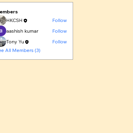
embers
HKCSH
Follow
aashish kumar
Follow
Tony Yu
Follow
ee All Members (3)