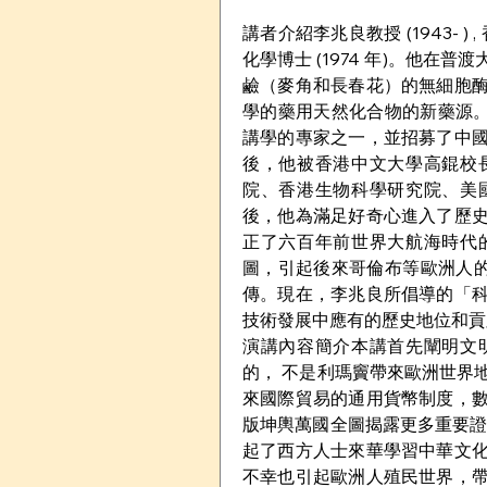
講者介紹李兆良教授 (1943- )
化學博士 (1974 年)。他
鹼（麥角和長春花）的無細胞
學的藥用天然化合物的新藥源。
講學的專家之一，並招募了中
後，他被香港中文大學高錕校
院、香港生物科學研究院、美
後，他為滿足好奇心進入了歷
正了六百年前世界大航海時代
圖，引起後來哥倫布等歐洲人的航
傳。現在，李兆良所倡導的「
技術發展中應有的歷史地位和貢
演講內容簡介本講首先闡明文
的， 不是利瑪竇帶來歐洲世界
來國際貿易的通用貨幣制度，
版坤輿萬國全圖揭露更多重要證
起了西方人士來華學習中華文
不幸也引起歐洲人殖民世界，