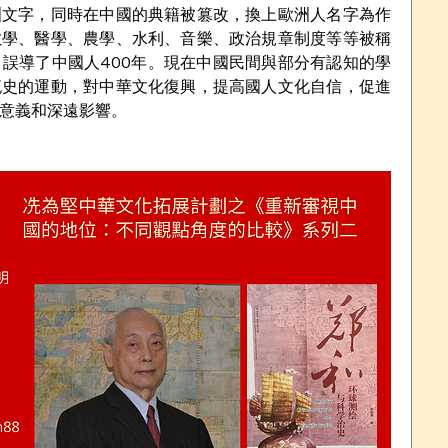
洲文字，同時在中國的典籍被篡改，換上歐洲人名字為作
數學、醫學、農學、水利、音樂、政治規章制度等等被稱
傳，誤導了中國人400年。現在中國民間與部分有認知的學
流史的運動，對中華文化復興，提高國人文化自信，促進
                       