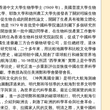
 , 香港中文大學生物學學士 (1969 年)，美國普渡大學生物
在普渡大學、耶魯大學和德州農工大學先後發表了關於吲哚生物
酶促生物合成的開創性論文，開闢了生產具有複雜立體化
他是 1979 年首批受中國科學院邀請到屬下多個研究所
國開放後第一批中國訪問學者。在生物科技產業工作數年
長聘任為香港生物科技研究院副院長，促成了中國科學
國生達藥廠三方合作藥物研發公司，並任總經理。退休
史研究領域，二十多年來，用比較地圖學和比較文化學修
的歷史，確認明朝中國人開創了環球航行和繪製世界地
海活動，16-18世紀所謂 “西學東漸” 實際上是中學西
科學治史」研究正進一步重新評估並恢復中國在世界科學
獻。李教授為現任美洲鄭和學會榮譽會長。
明與文化的分別。《坤輿萬國全圖》是明代大航海測繪
地圖翻譯過來的。明代鄭和等領導的大航海對世界文明帶
數字與算法，為世界近代科學奠基。最近公開展覽的南京
據， 進一步證明鄭和船隊的確環球航行。明代大航海引
化，介紹到歐洲去，刺激了歐洲的科學革命與社會革命，
帶來亞、非、拉國家人民的災難。明清之際，大量中國科