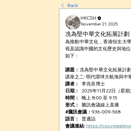
Back
HKCSH
November 21, 2025
冼為堅中華文化拓展計劃
為推動中華文化，香港恒生大
視及認識中國的文化歷史與地位
如下：
講題：
冼為堅中華文化拓展計
講座之二: 明代環球大航海與中
講者：
  李兆良博士
日期：  
2025年11月22日（星
時間：  
晚上 8:00 至 9:15
形式： 
 騰訊會議線上直播
#騰訊會議：
936-009-568
語言：  
普通話
會議連結: 
https://voovmeeti