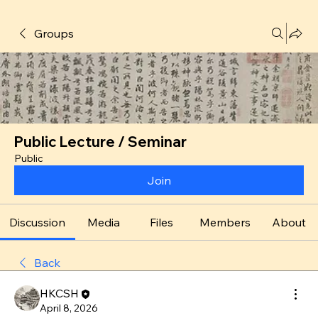
Groups
Public Lecture / Seminar
Public
Join
Discussion
Media
Files
Members
About
Back
HKCSH
April 8, 2026