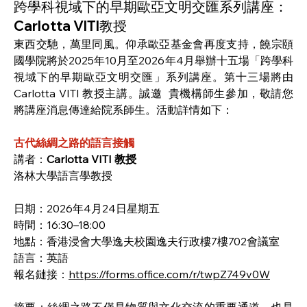
跨學科視域下的早期歐亞文明交匯系列講座：
Carlotta VITI教授
東西交馳，萬里同風。仰承歐亞基金會再度支持，饒宗頤
國學院將於2025年10月至2026年4月舉辦十五場「跨學科
視域下的早期歐亞文明交匯」系列講座。第十三場將由
Carlotta VITI 教授主講。誠邀  貴機構師生參加，敬請您
將講座消息傳達給院系師生。活動詳情如下：
古代絲綢之路的語言接觸
講者：
Carlotta VITI 教授
洛林大學語言學教授
日期：2026年4月24日星期五
時間：16:30–18:00
地點：香港浸會大學逸夫校園逸夫行政樓7樓702會議室
語言：英語
報名鏈接：
https://forms.office.com/r/twpZ749v0W