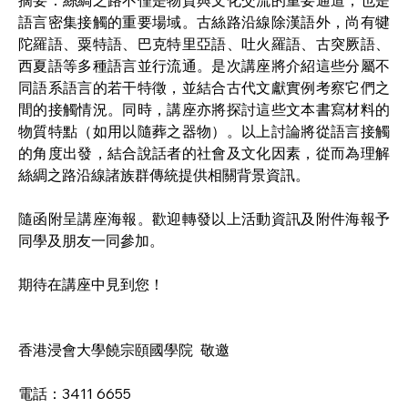
摘要：絲綢之路不僅是物質與文化交流的重要通道，也是
語言密集接觸的重要場域。古絲路沿線除漢語外，尚有犍
陀羅語、粟特語、巴克特里亞語、吐火羅語、古突厥語、
西夏語等多種語言並行流通。是次講座將介紹這些分屬不
同語系語言的若干特徵，並結合古代文獻實例考察它們之
間的接觸情況。同時，講座亦將探討這些文本書寫材料的
物質特點（如用以隨葬之器物）。以上討論將從語言接觸
的角度出發，結合說話者的社會及文化因素，從而為理解
絲綢之路沿線諸族群傳統提供相關背景資訊。
隨函附呈講座海報。歡迎轉發以上活動資訊及附件海報予
同學及朋友一同參加。    
期待在講座中見到您！   
香港浸會大學饒宗頤國學院  敬邀      
電話：3411 6655