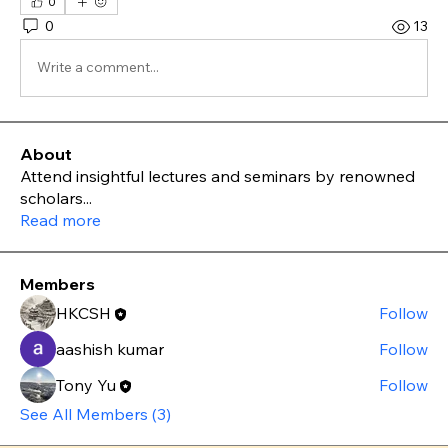
0
0
13
Write a comment...
About
Attend insightful lectures and seminars by renowned
scholars
...
Read more
Members
HKCSH
Follow
aashish kumar
Follow
Tony Yu
Follow
See All Members (3)