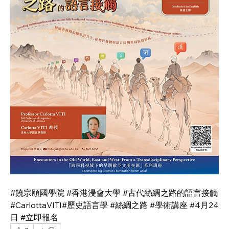
#饒宗頤國學院 #香港浸會大學 #古代絲綢之路的語言接觸 
#CarlottaVITI#歷史語言學 #絲綢之路 #學術講座 #4月24
日 #立即報名