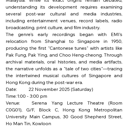
Malaysia. While its exact origins remain debated, 
understanding its development requires examining 
several post-war cultural and media industries, 
including entertainment venues, record labels, radio 
broadcasting, print culture, and film industry.
The genre's early recordings began with EMI’s 
relocation from Shanghai to Singapore in 1950, 
producing the first "Cantonese tunes" with artists like 
Pak Fung, Pak Ying, and Choo Heng-cheong. Through 
archival materials, oral histories, and media artifacts, 
the narrative unfolds as a "tale of two cities"—tracing 
the intertwined musical cultures of Singapore and 
Hong Kong during the post-war era.
Date:	22 November 2025 (Saturday)
Time:	1:00 - 3:00 pm
Venue:	Serena Yang Lecture Theatre (Room 
C0G01), G/F, Block C, Hong Kong Metropolitan 
University Main Campus, 30 Good Shepherd Street, 
Ho Man Tin, Kowloon