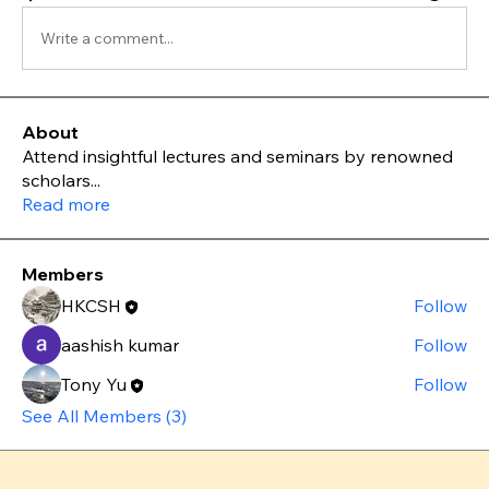
Write a comment...
About
Attend insightful lectures and seminars by renowned
scholars
...
Read more
Members
HKCSH
Follow
aashish kumar
Follow
Tony Yu
Follow
See All Members (3)