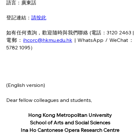
語言：廣東話
登記連結：
請按此
如有任何查詢，歡迎隨時與我們聯絡 (電話：3120 2463 | 
電郵：
ihcorc@hkmu.edu.hk
 | WhatsApp / WeChat：
5782 1095）
(English version)
Dear fellow colleagues and students, 
Hong Kong Metropolitan University
School of Arts and Social Sciences
Ina Ho Cantonese Opera Research Centre