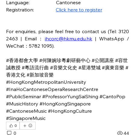
Language:                      Cantonese
Registration:                  
Click here to register
For enquiries, please feel free to contact us (Tel: 3120 
2463 | 
Email：
ihcorc@hkmu.edu.hk
 | WhatsApp / 
WeChat：5782 1095).
#香港都會大學 #何陳婉珍粵劇研藝中心 #公開講座 #容世
誠教授 #粵語流行曲 #音樂文化史 #星港雙城 #廣東音樂 #
香港文化 #新加坡音樂
#HongKongMetropolitanUniversity 
#InaHoCantoneseOperaResearchCentre 
#PublicSeminar #ProfessorYungSaiShing #CantoPop 
#MusicHistory #HongKongSingapore 
#CantoneseMusic #HongKongCulture 
#SingaporeMusic
0
0
44