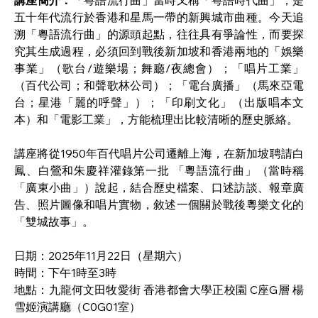
講座簡介：
「粵語流行曲」當時又稱「粵語時代曲」，是
五十年代流行於香港和星馬一帶的新興城市曲種。今天追
溯「粵語流行曲」的源頭起點，往往具有爭論性，而要探
究其生成過程，必須回到戰後新加坡和香港兩地的「娛樂
事業」（歌台/遊樂場；舞廳/夜總會）；「唱片工業」
（百代公司；和聲歌林公司）；「電台廣播」（馬來亞電
台；星港「麗的呼聲」）；「印刷文化」（出版唱本文
本）和「電影工業」，方能梳理出比較清晰的歷史脈絡。
講座將從1950年百代唱片公司遷離上海，在新加坡聘請白
鳳、白鶯和朱慶祥灌錄第一批 「粵語流行曲」（當時稱
「廣東小曲」）說起，結合歷史檔案、口述訪談、報章廣
告、照片圖像和唱片實物，敘述一個關於戰後粵樂文化的
「雙城故事」。
日期：2025年11月22日（星期六）
時間：下午1時至3時
地點：九龍何文田牧愛街 香港都會大學正校園 C座G層 楊
雪姬演講廳（C0G01室）