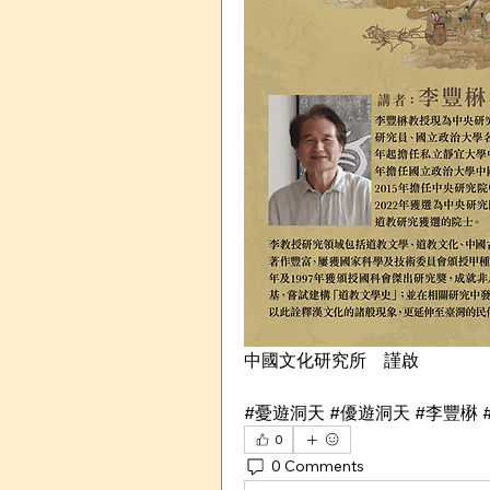
中國文化研究所    謹啟
#憂遊洞天 #優遊洞天 #李豐楙 
0
0 Comments