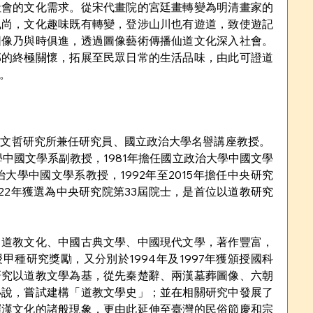
社會的文化需求。從宋代畫院的宮廷畫轉變為明清畫家的
風尚，文化趣味既有轉變，登涉山川也有遊道，致使遊記
圖像乃與時俱進，透過圖像藝術傳播仙道文化深入社會。
部的終極關懷，拓展至民眾日常的生活品味，由此可證道
。
文哲研究所兼任研究員、國立政治大學名譽講座教授。  
學中國文學系副教授，1981年擔任國立政治大學中國文學
治大學中國文學系教授，1992年至2015年擔任中央研究
022年獲選為中央研究院第33屆院士，是首位以道教研究
、道教文化、中國古典文學、中國現代文學，著作豐富，
甲種研究獎勵，又分別於1994年及1997年獲頒授國科
研究以道教文學為基，從先秦楚辭、兩漢墓葬圖像、六朝
小說，嘗試建構「道教文學史」；並在相關研究中發展了
釋漢文化的諸般現象，更由此延伸至臺灣的民俗節慶和宗