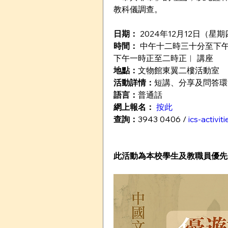
教科儀調查。
日期：
 2024年12月12日（星
時間：
 中午十二時三十分至下
下午一時正至二時正︱ 講座
地點：
文物館東翼二樓活動室
活動詳情：
短講、分享及問答環
語言：
普通話
網上報名：
 按此
查詢：
3943 0406 / 
ics-activi
此活動為本校學生及教職員優先