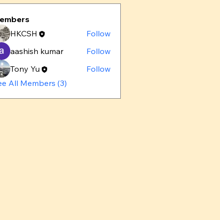
embers
HKCSH
Follow
aashish kumar
Follow
Tony Yu
Follow
ee All Members (3)