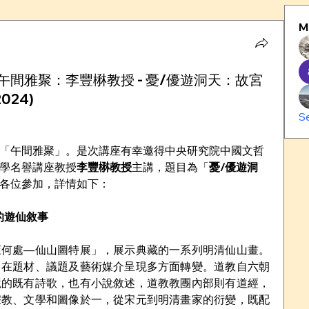
M
間雅聚：李豐楙教授 - 憂/優遊洞天：故宮
024)
S
「午間雅聚」。是次講座有幸邀得中央研究院中國文哲
學名譽講座教授
李豐楙教授
主講，題目為「
憂/優遊洞
各位參加，詳情如下：
的遊仙敘事
萊何處—仙山圖特展」，展示典藏的一系列明清仙山畫。
，在題材、議題及藝術媒介呈現多方面轉變。道教自六朝
境的既有詩歌，也有小說敘述，道教教團內部則有道經，
宗教、文學和圖像於一，從宋元到明清畫家的衍變，既配