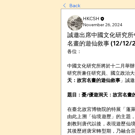
Back
HKCSH
November 26, 2024
誠邀出席中國文化研究所午
名畫的遊仙敘事 (12/12/2
各位：
中國文化研究所將於十二月舉辦
研究所兼任研究員、國立政治大
天：故宮名畫的遊仙敘事
」誠邀
題目：憂/優遊洞天：故宮名畫
在臺北故宮博物院的特展「蓬
由此上溯「仙境遊歷」的主題
創教到唐代以後，表現遊歷仙
其後歷經唐宋轉型期，乃融合