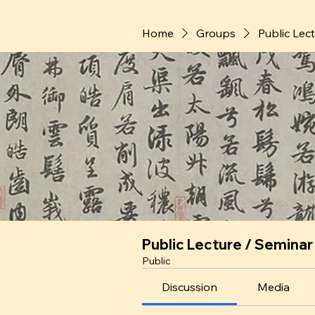
Home
Groups
Public Lec
Public Lecture / Seminar
Public
Discussion
Media