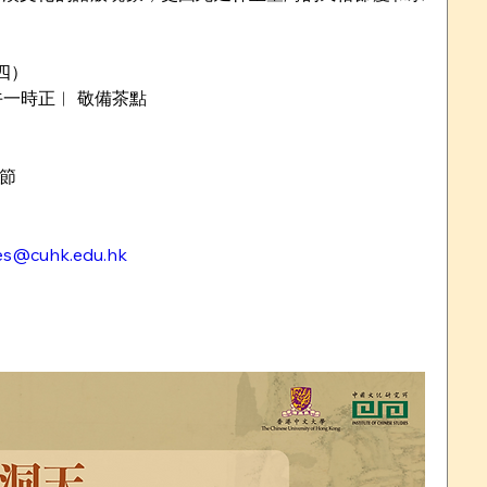
期四）
午一時正︱ 敬備茶點
節
ties@cuhk.edu.hk