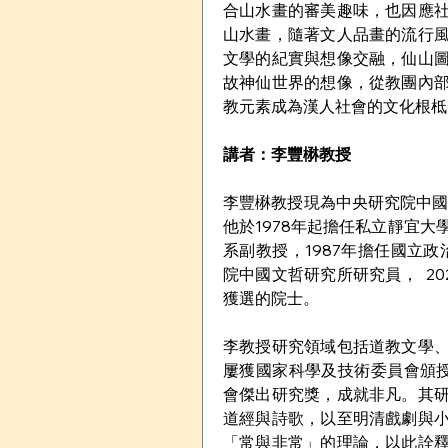
合山水畫的審美趣味，也因應
山水畫，隨著文人品畫的流行
文學的紀實與想像交融，仙山
故神仙世界的想像，從教團內
教元素成為漢人社會的文化根柢
講者：
李豐楙教授
李豐楙教授現為中央研究院中國
他於1978年起擔任私立靜宜大
系副教授，1987年擔任國立政
院中國文哲研究所研究員，  2
獲選的院士。
李教授研究領域包括道教文學
屢獲國家科學及技術委員會頒授
會傑出研究獎，成就非凡。其
道經與詩歌，以至明清戲劇與
「常與非常」的理論，以此詮