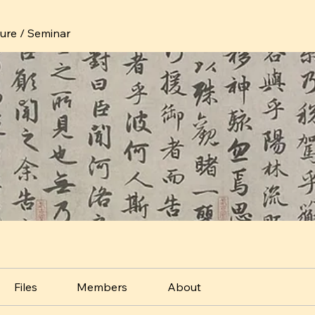
ture / Seminar
Files
Members
About