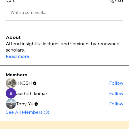
0
531
Write a comment...
About
Attend insightful lectures and seminars by renowned
scholars
...
Read more
Members
HKCSH
Follow
aashish kumar
Follow
Tony Yu
Follow
See All Members (3)