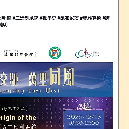
明道 #二進制系統 #數學史 #萊布尼茨 #瑪雅算術 #跨
德明