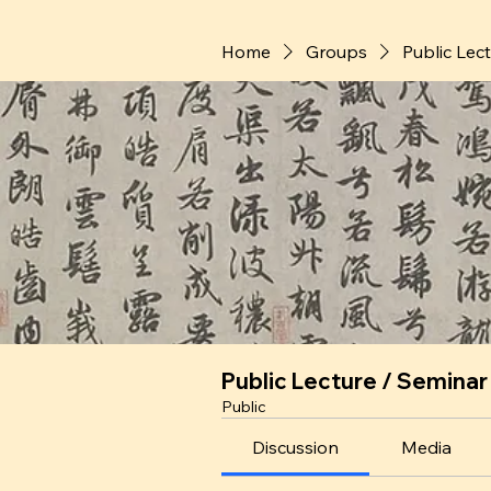
Home
Groups
Public Lec
Public Lecture / Seminar
Public
Discussion
Media