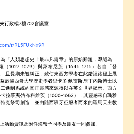
行政樓7樓702會議室
ce.com/r/RL5FUkNx9R
容為「人類思想史上最非凡篇章」的原始難題，即認為二
027–1079）與萊布尼茨（1646–1716）各自「發
久，且長期未被糾正，致使東西方學者在此錯誤路徑上展
益於墨西哥大學歷史學者里卡多·佩雷斯·馬丁內斯博士以
方二進制系統的真正靈感來源得以在英文世界揭示。西方
拉慕夷·洛布科維茨（1606–1682），其靈感來自瑪雅
茲特克祭司創造，並由隨西班牙征服者而來的羅馬天主教
活動資訊及附件海報予同學及朋友一同參加。    