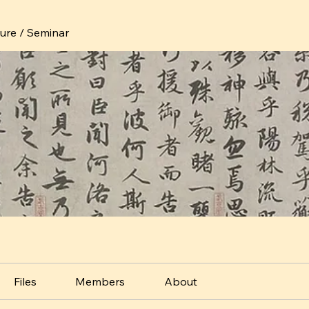
ture / Seminar
Files
Members
About