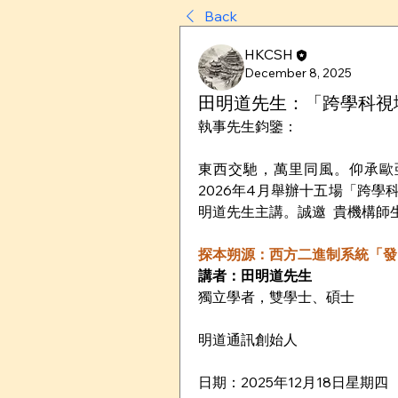
Back
HKCSH
December 8, 2025
田明道先生：「跨學科視
執事先生鈞鑒：
東西交馳，萬里同風。仰承歐亞
2026年4月舉辦十五場「跨
明道先生主講。誠邀  貴機構
探本朔源：西方二進制系統「發
講者：田明道先生
獨立學者，雙學士、碩士
明道通訊創始人
日期：2025年12月18日星期四