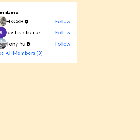
embers
HKCSH
Follow
aashish kumar
Follow
Tony Yu
Follow
ee All Members (3)