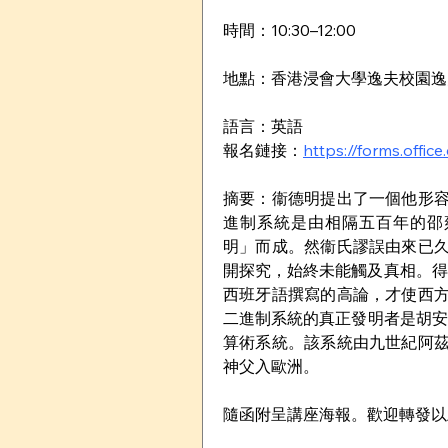
時間：10:30–12:00
地點：香港浸會大學逸夫校園逸夫
語言：英語
報名鏈接：
https://forms.offi
摘要：衞德明提出了一個他形
進制系統是由相隔五百年的邵雍（1
明」而成。然衞氏謬誤由來已
開探究，始終未能觸及真相。得
西班牙語撰寫的高論，才使西
二進制系統的真正發明者是胡安·卡
算術系統。該系統由九世紀阿
神父入歐洲。
隨函附呈講座海報。歡迎轉發以上