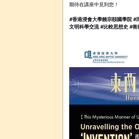
期待在講座中見到您！ 
#香港浸會大學饒宗頤國學院 #田
文明科學交流 #比較思想史 #衛