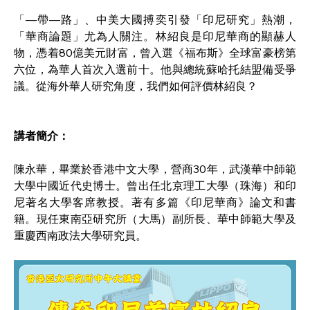
「―帶―路」、中美大國搏奕引發「印尼研究」熱潮，
「華商論題」尤為人關注。林紹良是印尼華商的顯赫人
物，憑着80億美元財富，曾入選《福布斯》全球富豪榜第
六位，為華人首次入選前十。他與總統蘇哈托結盟備受爭
議。從海外華人研究角度，我們如何評價林紹良？
講者簡介：
陳永華，畢業於香港中文大學，營商30年，武漢華中師範
大學中國近代史博士。曾出任北京理工大學（珠海）和印
尼著名大學客席教授。著有多篇《印尼華商》論文和書
籍。現任東南亞研究所（大馬）副所長、華中師範大學及
重慶西南政法大學研究員。