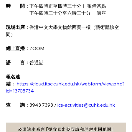
時　　間：
下午四時正至四時三十分︱ 敬備茶點
        		下午四時三十分至六時三十分︱ 講座
現場出席：
香港中文大學文物館西翼一樓（藝術體驗空
間）
網上直播：
ZOOM
語　　言：
普通話
報名連
結：
https://cloud.itsc.cuhk.edu.hk/webform/view.php?
id=13705734
查　　詢：
3943 7393 / 
ics-activities@cuhk.edu.hk