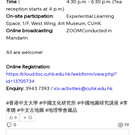
Time：				
4:30 p.m. - 6:30 p.m. (Tea 
reception starts at 4 p.m.)
On-site participation: 	
Experiential Learning 
Space, 1/F, West Wing, Art Museum, CUHK
Online broadcasting: 	
ZOOMConducted in 
Mandarin.
All are welcome!
Online Registration: 
https://cloud.itsc.cuhk.edu.hk/webform/view.php?
id=13705734
Enquiry: 
3943 7393 / 
ics-activities@cuhk.edu.hk
#香港中文大學 #中國文化研究所 #中國地圖研究講座 #李
孝聰 #中文古地圖 #地理學會藏品
0
0
19