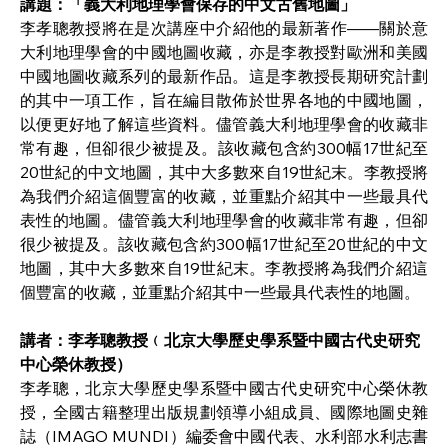
講題：「義大利地理學會保存的中文古舊地圖」
李孝聰教授將在是次講座中介紹他的最新著作——關於意
大利地理學會的中國地圖收藏，亦是李教授對歐洲和美國
中國地圖收藏系列的最新作品。這是李教授長期研究計劃
的其中一項工作，旨在編目散佈於世界各地的中國地圖，
以便更好地了解這些資料。儘管義大利地理學會的收藏非
常有趣，但卻很少被提及。該收藏包含約300幅17世紀至
20世紀的中文地圖，其中大多數來自19世紀末。李教授將
為我們介紹這個豐富的收藏，並重點介紹其中一些最具代
表性的地圖。儘管義大利地理學會的收藏非常有趣，但卻
很少被提及。該收藏包含約300幅17世紀至20世紀的中文
地圖，其中大多數來自19世紀末。李教授將為我們介紹這
個豐富的收藏，並重點介紹其中一些最具代表性的地圖。
講者：李孝聰教授﹙北京大學歷史學系暨中國古代史研究
中心榮休教授）
李孝聰，北京大學歷史學系暨中國古代史研究中心榮休教
授，全國古籍整理出版規劃領導小組成員、國際地圖史雜
誌（IMAGO MUNDI）編委會中國代表、水利部水利志書