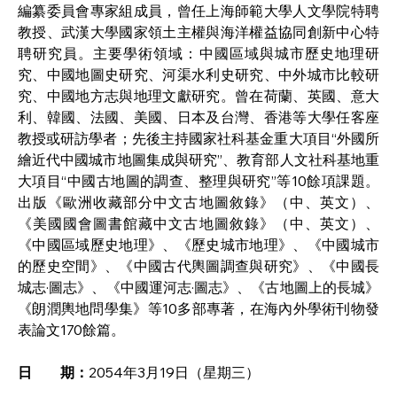
編纂委員會專家組成員，曾任上海師範大學人文學院特聘
教授、武漢大學國家領土主權與海洋權益協同創新中心特
聘研究員。主要學術領域：中國區域與城市歷史地理研
究、中國地圖史研究、河渠水利史研究、中外城市比較研
究、中國地方志與地理文獻研究。曾在荷蘭、英國、意大
利、韓國、法國、美國、日本及台灣、香港等大學任客座
教授或研訪學者；先後主持國家社科基金重大項目“外國所
繪近代中國城市地圖集成與研究”、教育部人文社科基地重
大項目“中國古地圖的調查、整理與研究”等10餘項課題。
出版《歐洲收藏部分中文古地圖敘錄》（中、英文）、
《美國國會圖書館藏中文古地圖敘錄》（中、英文）、
《中國區域歷史地理》、《歷史城市地理》、《中國城市
的歷史空間》、《中國古代輿圖調查與研究》、《中國長
城志·圖志》、《中國運河志·圖志》、《古地圖上的長城》
《朗潤輿地問學集》等10多部專著，在海內外學術刊物發
表論文170餘篇。
日　　期：
2054年3月19日（星期三）