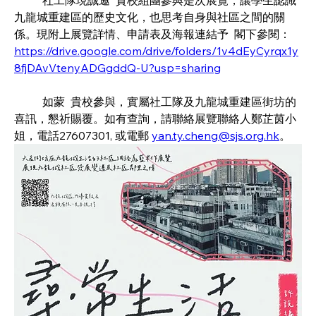
	社工隊現誠邀  貴校組團參與是次展覽，讓學生認識
九龍城重建區的歷史文化，也思考自身與社區之間的關
係。現附上展覽詳情、申請表及海報連結予  閣下參閱：
https://drive.google.com/drive/folders/1v4dEyCyrqx1y
8fjDAvVtenyADGgddQ-U?usp=sharing
	如蒙  貴校參與，實屬社工隊及九龍城重建區街坊的
喜訊，懇祈賜覆。如有查詢，請聯絡展覽聯絡人鄭芷茵小
姐，電話27607301, 或電郵 
yan.ty.cheng@sjs.org.hk
。 