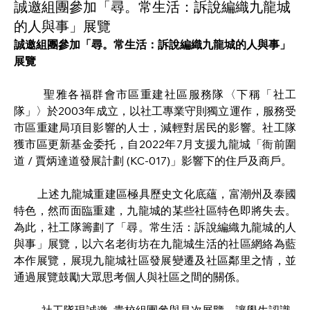
誠邀組團參加「尋。常生活：訴說編織九龍城
的人與事」展覽
誠邀組團參加「尋。常生活：訴說編織九龍城的人與事」
展覽
        聖雅各福群會市區重建社區服務隊〈下稱「社工
隊」〉於2003年成立，以社工專業守則獨立運作，服務受
市區重建局項目影響的人士，減輕對居民的影響。社工隊
獲市區更新基金委托，自2022年7月支援九龍城「衙前圍
道 / 賈炳達道發展計劃 (KC-017)」影響下的住戶及商戶。
        上述九龍城重建區極具歷史文化底蘊，富潮州及泰國
特色，然而面臨重建，九龍城的某些社區特色即將失去。
為此，社工隊籌劃了「尋。常生活：訴說編織九龍城的人
與事」展覽，以六名老街坊在九龍城生活的社區網絡為藍
本作展覽，展現九龍城社區發展變遷及社區鄰里之情，並
通過展覽鼓勵大眾思考個人與社區之間的關係。