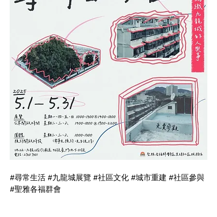
#尋常生活 #九龍城展覽 #社區文化 #城市重建 #社區參與 
#聖雅各福群會